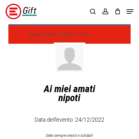
Skip
Menu
Men
to
search
account
main
content
Questa lista regali è vuota.
Ai miei amati
nipoti
Data dell'evento: 24/12/2022
Siete sempre onesti e solidali!