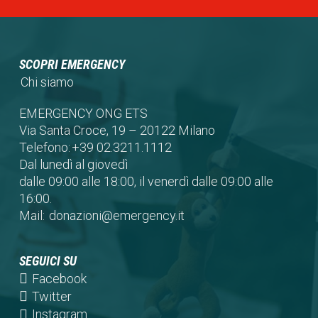
SCOPRI EMERGENCY
Chi siamo
EMERGENCY ONG ETS
Via Santa Croce, 19 – 20122 Milano
Telefono:
+39 02.3211.1112
Dal lunedì al giovedì
dalle 09:00 alle 18:00, il venerdì dalle 09:00 alle
16:00.
Mail:
donazioni@emergency.it
SEGUICI SU
(opens
Facebook
in
(opens
Twitter
a
in
(opens
Instagram