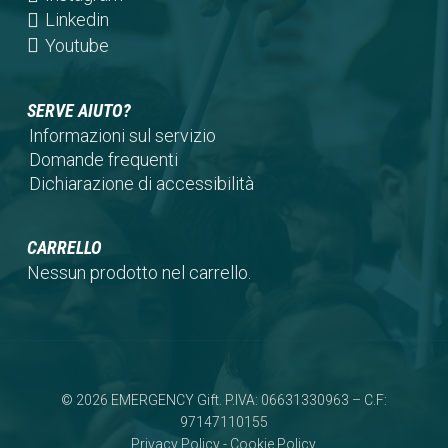
new
a
in
(opens
Linkedin
tab)
new
a
in
(opens
Youtube
tab)
new
a
in
tab)
new
a
SERVE AIUTO?
tab)
new
Informazioni sul servizio
tab)
Domande frequenti
Dichiarazione di accessibilità
CARRELLO
Nessun prodotto nel carrello.
© 2026 EMERGENCY Gift. P.IVA: 06631330963 – C.F:
97147110155
Privacy Policy
-
Cookie Policy