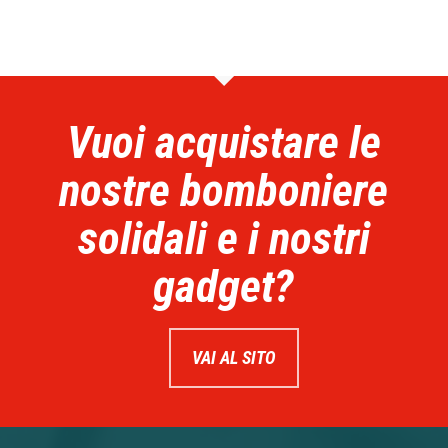
Vuoi acquistare le
nostre bomboniere
solidali e i nostri
gadget?
VAI AL SITO