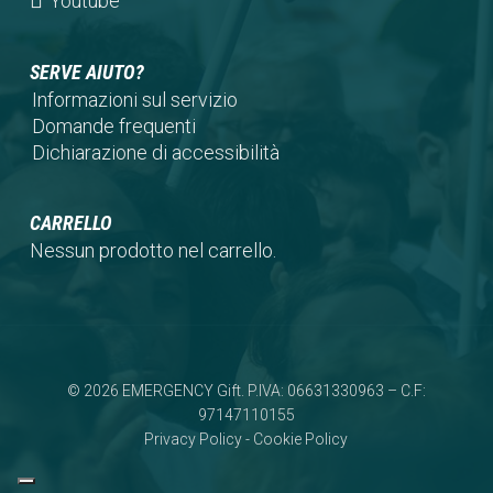
Youtube
tab)
new
a
in
tab)
new
a
SERVE AIUTO?
tab)
new
Informazioni sul servizio
tab)
Domande frequenti
Dichiarazione di accessibilità
CARRELLO
Nessun prodotto nel carrello.
© 2026 EMERGENCY Gift. P.IVA: 06631330963 – C.F:
97147110155
Privacy Policy
-
Cookie Policy