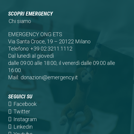
SCOPRI EMERGENCY
Chi siamo
EMERGENCY ONG ETS
Via Santa Croce, 19 – 20122 Milano
Telefono:
+39 02.3211.1112
Dal lunedì al giovedì
dalle 09:00 alle 18:00, il venerdì dalle 09:00 alle
16:00.
Mail:
donazioni@emergency.it
SEGUICI SU
(opens
Facebook
in
(opens
Twitter
a
in
(opens
Instagram
new
a
in
(opens
Linkedin
tab)
new
a
in
(opens