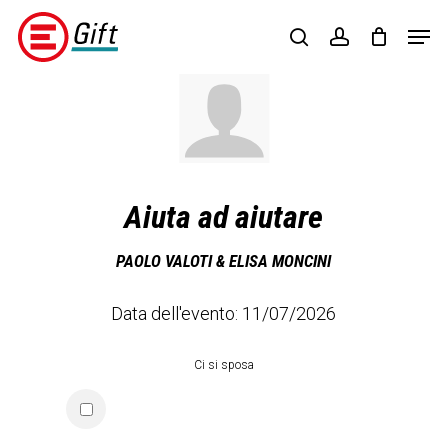
Skip
Menu
Men
to
search
account
main
content
Aiuta ad aiutare
PAOLO VALOTI & ELISA MONCINI
Data dell'evento: 11/07/2026
Ci si sposa