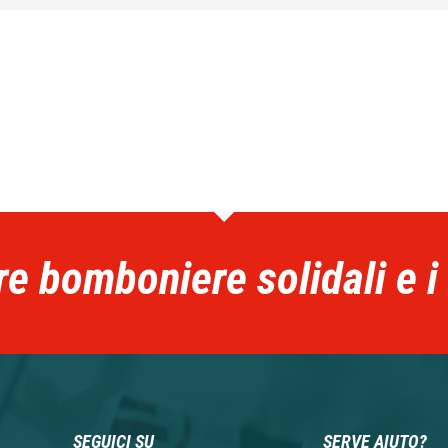
re bomboniere solidali e i
SEGUICI SU
SERVE AIUTO?