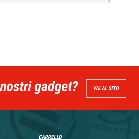
 nostri gadget?
VAI AL SITO
CARRELLO