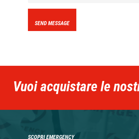
SEND MESSAGE
Vuoi acquistare le nost
SCOPRI EMERGENCY