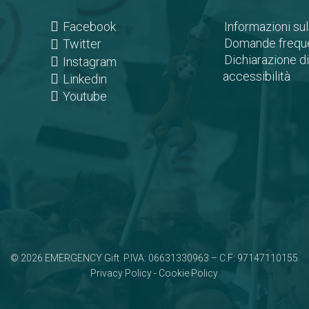
(opens
Facebook
Informazioni sul
in
Domande freque
(opens
Twitter
a
Dichiarazione di
in
(opens
Instagram
new
accessibilità
a
in
(opens
Linkedin
tab)
new
a
in
(opens
Youtube
tab)
new
a
in
tab)
new
a
tab)
new
tab)
© 2026 EMERGENCY Gift. P.IVA: 06631330963 – C.F: 97147110155
Privacy Policy
-
Cookie Policy