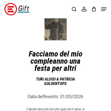
Skip
Menu
Men
to
search
account
main
content
Regalisolidali
(opens
in
a
new
tab)
Facciamo del mio
compleanno una
festa per altri
TURI ALOISI & PATRICIA
GULDENTOPS
Data dell'evento: 31/05/2026
il devoto fanciullo ha tutto quel che li serve: in