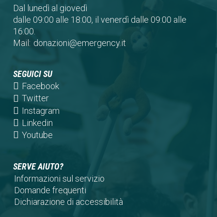
Dal lunedì al giovedì
dalle 09:00 alle 18:00, il venerdì dalle 09:00 alle
16:00.
Mail:
donazioni@emergency.it
SEGUICI SU
(opens
Facebook
in
(opens
Twitter
a
in
(opens
Instagram
new
a
in
(opens
Linkedin
tab)
new
a
in
(opens
Youtube
tab)
new
a
in
tab)
new
a
SERVE AIUTO?
tab)
new
Informazioni sul servizio
tab)
Domande frequenti
Dichiarazione di accessibilità