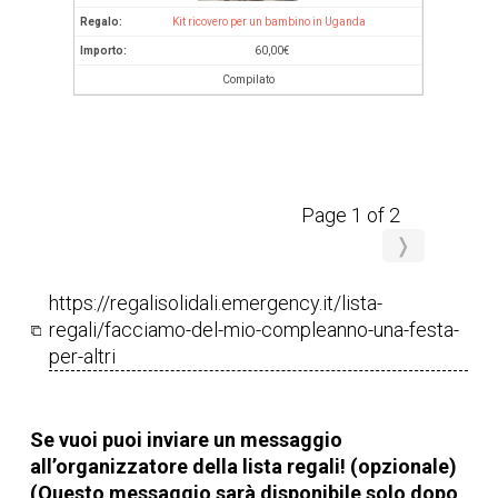
Kit ricovero per un bambino in Uganda
60,00
€
Compilato
Page 1 of 2
❭
https://regalisolidali.emergency.it/lista-
regali/facciamo-del-mio-compleanno-una-festa-
per-altri
Se vuoi puoi inviare un messaggio
all’organizzatore della lista regali! (opzionale)
(Questo messaggio sarà disponibile solo dopo