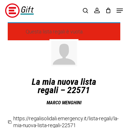
Skip
Menu
Men
to
search
account
main
content
Questa lista regali è vuota.
La mia nuova lista
regali – 22571
MARCO MENGHINI
https://regalisolidali.emergency.it/lista-regali/la-
mia-nuova-lista-regali-22571