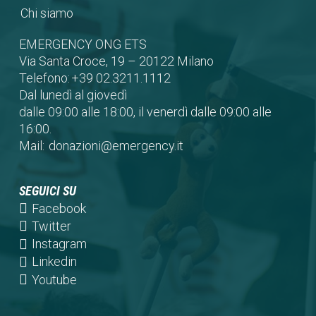
Chi siamo
EMERGENCY ONG ETS
Via Santa Croce, 19 – 20122 Milano
Telefono:
+39 02.3211.1112
Dal lunedì al giovedì
dalle 09:00 alle 18:00, il venerdì dalle 09:00 alle
16:00.
Mail:
donazioni@emergency.it
SEGUICI SU
(opens
Facebook
in
(opens
Twitter
a
in
(opens
Instagram
new
a
in
(opens
Linkedin
tab)
new
a
in
(opens
Youtube
tab)
new
a
in
tab)
new
a