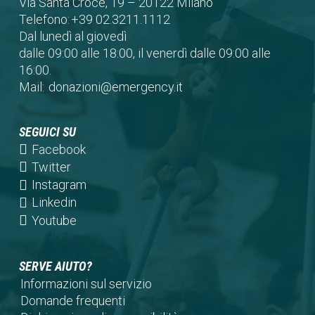
Via Santa Croce, 19 – 20122 Milano
Telefono:
+39 02.3211.1112
Dal lunedì al giovedì
dalle 09:00 alle 18:00, il venerdì dalle 09:00 alle
16:00.
Mail:
donazioni@emergency.it
SEGUICI SU
(opens
Facebook
in
(opens
Twitter
a
in
(opens
Instagram
new
a
in
(opens
Linkedin
tab)
new
a
in
(opens
Youtube
tab)
new
a
in
tab)
new
a
SERVE AIUTO?
tab)
new
Informazioni sul servizio
tab)
Domande frequenti