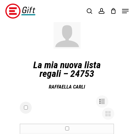
Skip
Menu
Men
to
search
account
main
content
La mia nuova lista
regali – 24753
RAFFAELLA CARLI