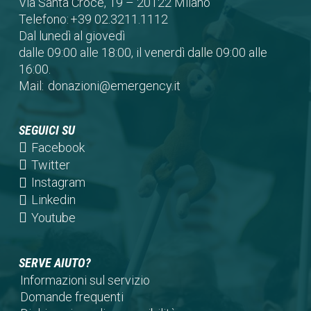
Via Santa Croce, 19 – 20122 Milano
Telefono:
+39 02.3211.1112
Dal lunedì al giovedì
dalle 09:00 alle 18:00, il venerdì dalle 09:00 alle
16:00.
Mail:
donazioni@emergency.it
SEGUICI SU
(opens
Facebook
in
(opens
Twitter
a
in
(opens
Instagram
new
a
in
(opens
Linkedin
tab)
new
a
in
(opens
Youtube
tab)
new
a
in
tab)
new
a
SERVE AIUTO?
tab)
new
Informazioni sul servizio
tab)
Domande frequenti