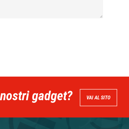
 nostri gadget?
VAI AL SITO