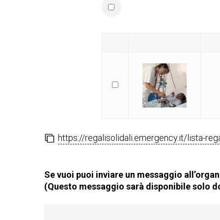
https://regalisolidali.emergency.it/lista-re
Se vuoi puoi inviare un messaggio all’organi
(Questo messaggio sarà disponibile solo do