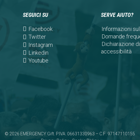
SEGUICI SU
SERVE AIUTO?
(opens
Facebook
Informazioni sul
in
Domande freque
(opens
Twitter
a
Dichiarazione di
in
(opens
Instagram
new
accessibilità
a
in
(opens
Linkedin
tab)
new
a
in
(opens
Youtube
tab)
new
a
in
tab)
new
a
tab)
new
tab)
© 2026 EMERGENCY Gift. P.IVA: 06631330963 – C.F: 97147110155