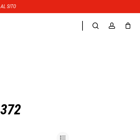
Menu
 AL SITO
search
account
6372