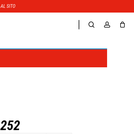
Menu
 AL SITO
search
account
2252