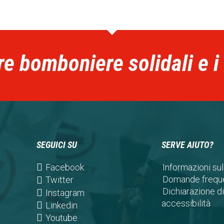
re bomboniere solidali e i
SEGUICI SU
SERVE AIUTO?
(opens
Facebook
Informazioni sul
in
Domande freque
(opens
Twitter
a
Dichiarazione di
in
(opens
Instagram
new
accessibilità
a
in
(opens
Linkedin
tab)
new
a
in
(opens
Youtube