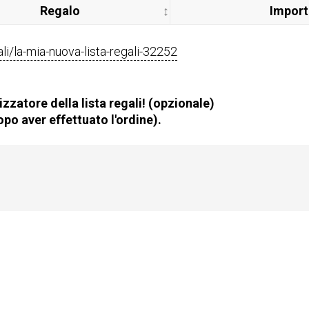
Regalo
Impor
gali/la-mia-nuova-lista-regali-32252
zzatore della lista regali! (opzionale)
po aver effettuato l'ordine).