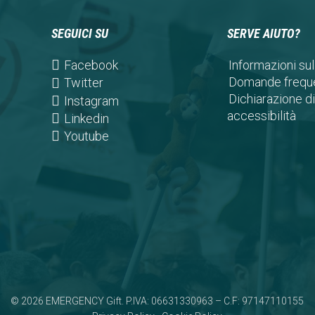
SEGUICI SU
SERVE AIUTO?
(opens
Facebook
Informazioni sul
in
Domande freque
(opens
Twitter
a
Dichiarazione di
in
(opens
Instagram
new
accessibilità
a
in
(opens
Linkedin
tab)
new
a
in
(opens
Youtube
tab)
new
a
in
tab)
new
a
tab)
new
tab)
© 2026 EMERGENCY Gift. P.IVA: 06631330963 – C.F: 97147110155