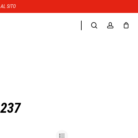
Menu
 AL SITO
search
account
4237