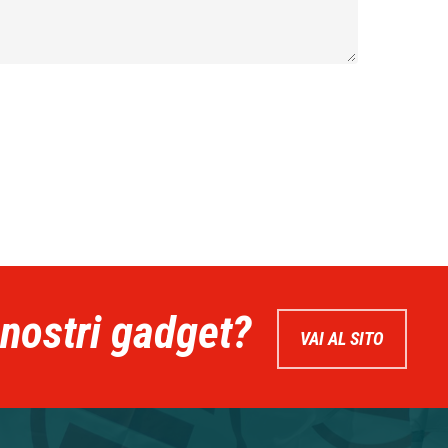
 nostri gadget?
VAI AL SITO