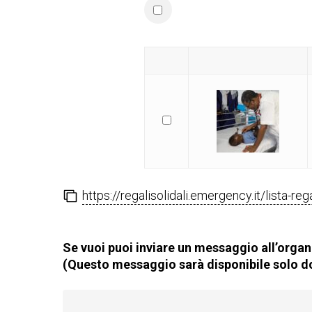
https://regalisolidali.emergency.it/lista-re
Se vuoi puoi inviare un messaggio all’organi
(Questo messaggio sarà disponibile solo do