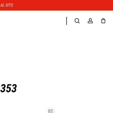
Menu
 AL SITO
search
account
4353