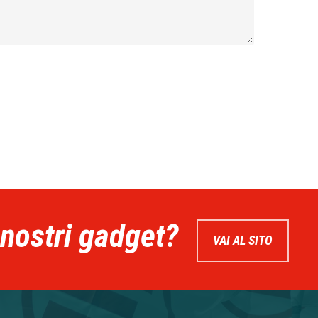
 nostri gadget?
VAI AL SITO