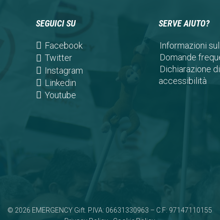
SEGUICI SU
SERVE AIUTO?
(opens
Facebook
Informazioni sul
in
Domande freque
(opens
Twitter
a
Dichiarazione di
in
(opens
Instagram
new
accessibilità
a
in
(opens
Linkedin
tab)
new
a
in
(opens
Youtube
tab)
new
a
in
tab)
new
a
tab)
new
tab)
© 2026 EMERGENCY Gift. P.IVA: 06631330963 – C.F: 97147110155