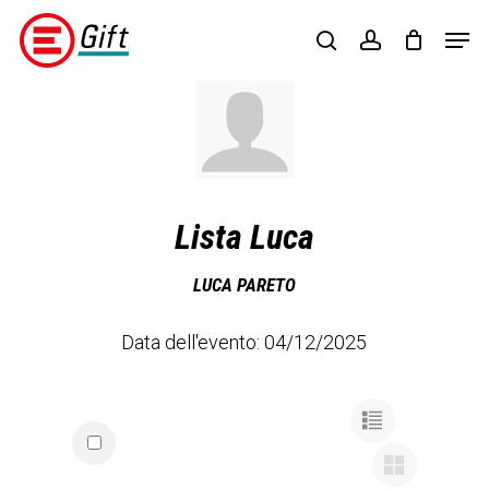
Skip
Menu
Men
to
search
account
main
content
Lista Luca
LUCA PARETO
Data dell'evento: 04/12/2025