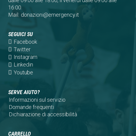
dalle 09:00 alle 18:00, il venerdì dalle 09:00 alle
16:00.
Mail:
donazioni@emergency.it
SEGUICI SU
(opens
Facebook
in
(opens
Twitter
a
in
(opens
Instagram
new
a
in
(opens
Linkedin
tab)
new
a
in
(opens
Youtube
tab)
new
a
in
tab)
new
a
SERVE AIUTO?
tab)
new
Informazioni sul servizio
tab)
Domande frequenti
Dichiarazione di accessibilità
CARRELLO