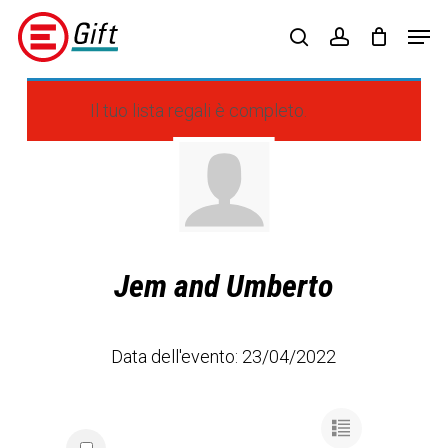
Skip
Menu
Men
to
search
account
main
content
Il tuo lista regali è completo.
Jem and Umberto
Data dell'evento: 23/04/2022