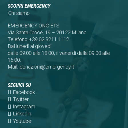
SCOPRI EMERGENCY
Chi siamo
EMERGENCY ONG ETS
Via Santa Croce, 19 – 20122 Milano
Telefono:
+39 02.3211.1112
Dal lunedì al giovedì
dalle 09:00 alle 18:00, il venerdì dalle 09:00 alle
16:00.
Mail:
donazioni@emergency.it
SEGUICI SU
(opens
Facebook
in
(opens
Twitter
a
in
(opens
Instagram
new
a
in
(opens
Linkedin
tab)
new
a
in
(opens
Youtube
tab)
new
a
in