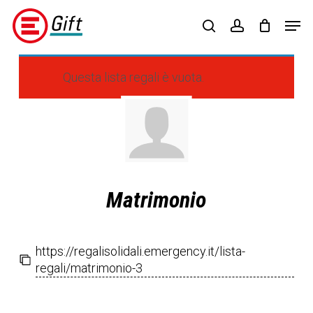
Skip
Menu
Men
to
search
account
main
content
Questa lista regali è vuota.
Matrimonio
https://regalisolidali.emergency.it/lista-
regali/matrimonio-3