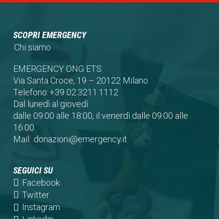
SCOPRI EMERGENCY
Chi siamo
EMERGENCY ONG ETS
Via Santa Croce, 19 – 20122 Milano
Telefono:
+39 02.3211.1112
Dal lunedì al giovedì
dalle 09:00 alle 18:00, il venerdì dalle 09:00 alle
16:00.
Mail:
donazioni@emergency.it
SEGUICI SU
(opens
Facebook
in
(opens
Twitter
a
in
(opens
Instagram
new
a
in