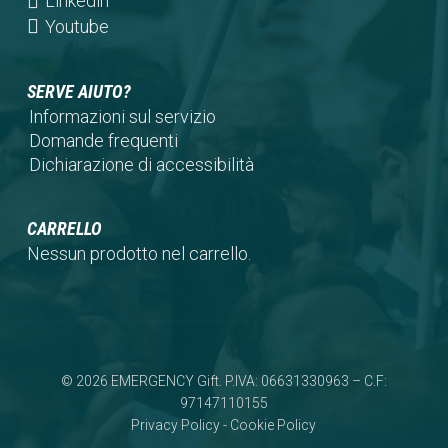
(opens
Linkedin
tab)
new
a
in
(opens
Youtube
tab)
new
a
in
tab)
new
a
SERVE AIUTO?
tab)
new
Informazioni sul servizio
tab)
Domande frequenti
Dichiarazione di accessibilità
CARRELLO
Nessun prodotto nel carrello.
© 2026 EMERGENCY Gift. P.IVA: 06631330963 – C.F:
97147110155
Privacy Policy
-
Cookie Policy