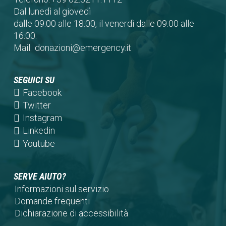
Dal lunedì al giovedì
dalle 09:00 alle 18:00, il venerdì dalle 09:00 alle
16:00.
Mail:
donazioni@emergency.it
SEGUICI SU
(opens
Facebook
in
(opens
Twitter
a
in
(opens
Instagram
new
a
in
(opens
Linkedin
tab)
new
a
in
(opens
Youtube
tab)
new
a
in
tab)
new
a
SERVE AIUTO?
tab)
new
Informazioni sul servizio
tab)
Domande frequenti
Dichiarazione di accessibilità