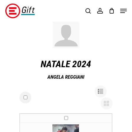
Skip
Menu
Men
to
search
account
main
content
NATALE 2024
ANGELA REGGIANI