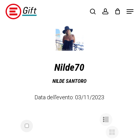
Skip
Menu
Men
to
search
account
main
content
Regalisolidali
(opens
in
a
new
tab)
Nilde70
NILDE SANTORO
Data dell'evento: 03/11/2023