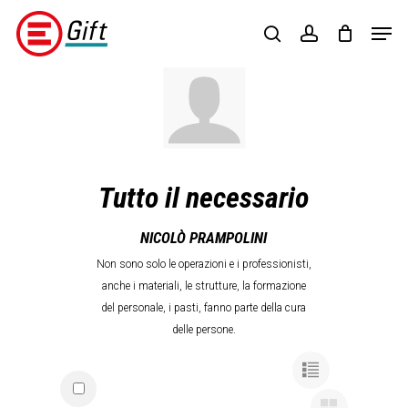
Skip
Menu
Men
to
search
account
main
content
Tutto il necessario
NICOLÒ PRAMPOLINI
Non sono solo le operazioni e i professionisti,
anche i materiali, le strutture, la formazione
del personale, i pasti, fanno parte della cura
delle persone.