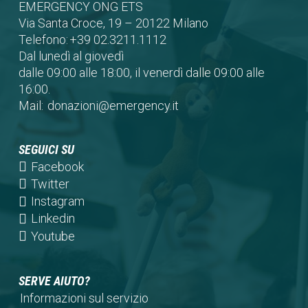
EMERGENCY ONG ETS
Via Santa Croce, 19 – 20122 Milano
Telefono:
+39 02.3211.1112
Dal lunedì al giovedì
dalle 09:00 alle 18:00, il venerdì dalle 09:00 alle
16:00.
Mail:
donazioni@emergency.it
SEGUICI SU
(opens
Facebook
in
(opens
Twitter
a
in
(opens
Instagram
new
a
in
(opens
Linkedin
tab)
new
a
in
(opens
Youtube
tab)
new
a
in
tab)
new
a
SERVE AIUTO?
tab)
new
Informazioni sul servizio
tab)