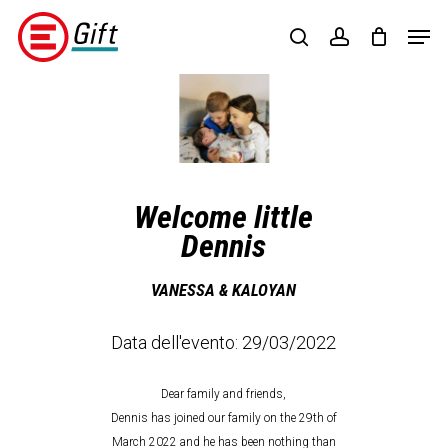
Skip
Menu
Men
to
search
account
main
content
Regalisolidali
(opens
in
a
new
tab)
Welcome little
Dennis
VANESSA & KALOYAN
Data dell'evento: 29/03/2022
Dear family and friends,
Dennis has joined our family on the 29th of
March 2022 and he has been nothing than