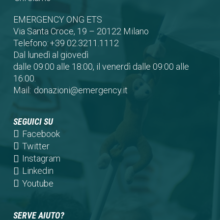
EMERGENCY ONG ETS
Via Santa Croce, 19 – 20122 Milano
Telefono:
+39 02.3211.1112
Dal lunedì al giovedì
dalle 09:00 alle 18:00, il venerdì dalle 09:00 alle
16:00.
Mail:
donazioni@emergency.it
SEGUICI SU
(opens
Facebook
in
(opens
Twitter
a
in
(opens
Instagram
new
a
in
(opens
Linkedin
tab)
new
a
in
(opens
Youtube
tab)
new
a
in
tab)
new
a
SERVE AIUTO?
tab)
new