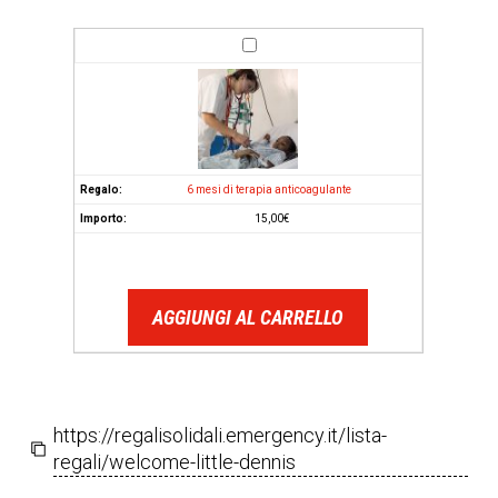
6 mesi di terapia anticoagulante
15,00
€
AGGIUNGI AL CARRELLO
https://regalisolidali.emergency.it/lista-
regali/welcome-little-dennis