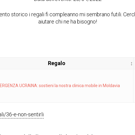
to storico i regali fi compleanno mi sembrano futili. Cer
aiutare chi ne ha bisogno!
Regalo
RGENZA UCRAINA: sostieni la nostra clinica mobile in Moldavia
ali/36-e-non-sentirli