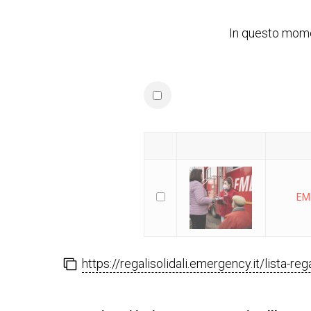
In questo momen
EME
https://regalisolidali.emergency.it/lista-reg