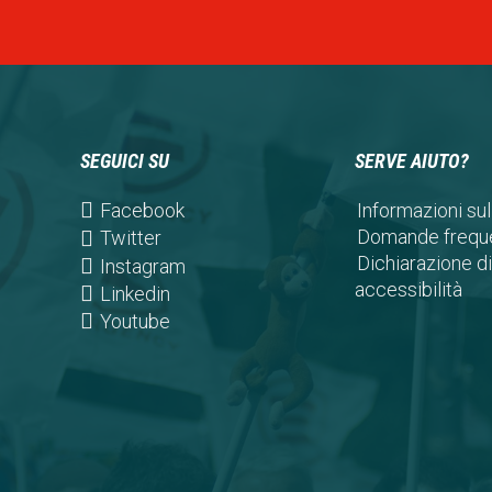
SEGUICI SU
SERVE AIUTO?
(opens
Facebook
Informazioni sul
in
Domande freque
(opens
Twitter
a
Dichiarazione di
in
(opens
Instagram
new
accessibilità
a
in
(opens
Linkedin
tab)
new
a
in
(opens
Youtube
tab)
new
a
in
tab)
new
a
tab)
new
tab)