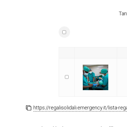
Tan
https://regalisolidali.emergency.it/lista-re