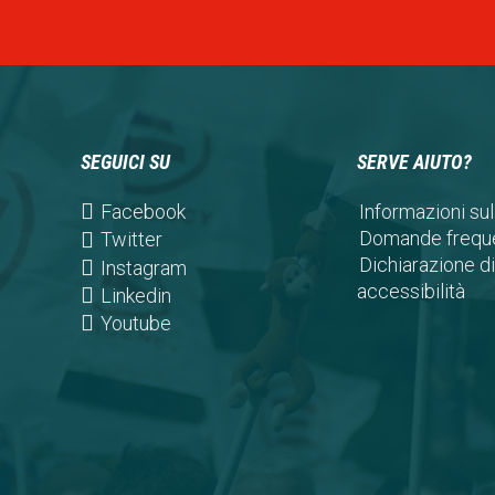
SEGUICI SU
SERVE AIUTO?
(opens
Facebook
Informazioni sul
in
Domande freque
(opens
Twitter
a
Dichiarazione di
in
(opens
Instagram
new
accessibilità
a
in
(opens
Linkedin
tab)
new
a
in
(opens
Youtube
tab)
new
a
in
tab)
new
a
tab)
new
tab)