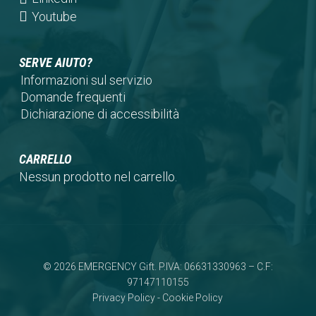
tab)
new
a
in
(opens
Youtube
tab)
new
a
in
tab)
new
a
SERVE AIUTO?
tab)
new
Informazioni sul servizio
tab)
Domande frequenti
Dichiarazione di accessibilità
CARRELLO
Nessun prodotto nel carrello.
© 2026 EMERGENCY Gift. P.IVA: 06631330963 – C.F:
97147110155
Privacy Policy
-
Cookie Policy