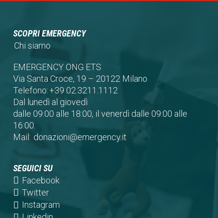
SCOPRI EMERGENCY
Chi siamo
EMERGENCY ONG ETS
Via Santa Croce, 19 – 20122 Milano
Telefono:
+39 02.3211.1112
Dal lunedì al giovedì
dalle 09:00 alle 18:00, il venerdì dalle 09:00 alle
16:00.
Mail:
donazioni@emergency.it
SEGUICI SU
(opens
Facebook
in
(opens
Twitter
a
in
(opens
Instagram
new
a
in
(opens
Linkedin