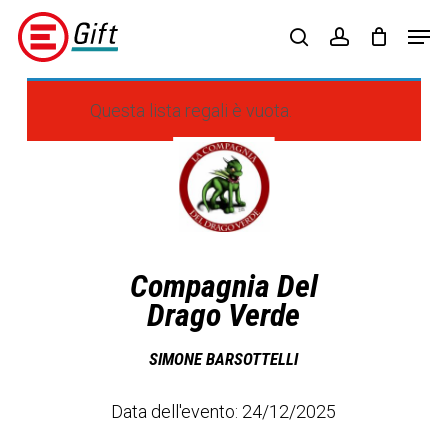
Skip
Menu
Men
to
search
account
main
content
Questa lista regali è vuota.
Regalisolidali
(opens
in
a
new
tab)
Compagnia Del
Drago Verde
SIMONE BARSOTTELLI
Data dell'evento: 24/12/2025