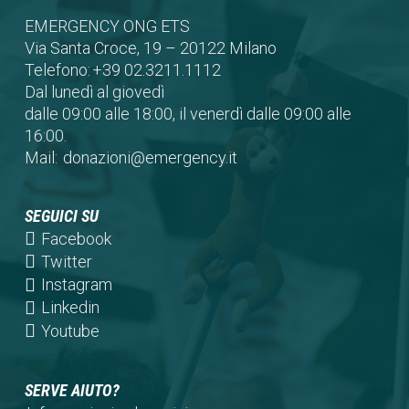
EMERGENCY ONG ETS
Via Santa Croce, 19 – 20122 Milano
Telefono:
+39 02.3211.1112
Dal lunedì al giovedì
dalle 09:00 alle 18:00, il venerdì dalle 09:00 alle
16:00.
Mail:
donazioni@emergency.it
SEGUICI SU
(opens
Facebook
in
(opens
Twitter
a
in
(opens
Instagram
new
a
in
(opens
Linkedin
tab)
new
a
in
(opens
Youtube
tab)
new
a
in
tab)
new
a
SERVE AIUTO?
tab)
new