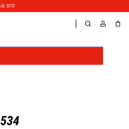
Menu
 AL SITO
search
account
9534