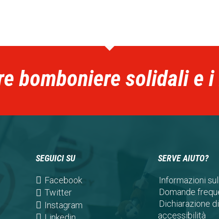
re bomboniere solidali e i
SEGUICI SU
SERVE AIUTO?
(opens
Facebook
Informazioni sul
in
Domande freque
(opens
Twitter
a
Dichiarazione di
in
(opens
Instagram
new
accessibilità
a
in
(opens
Linkedin