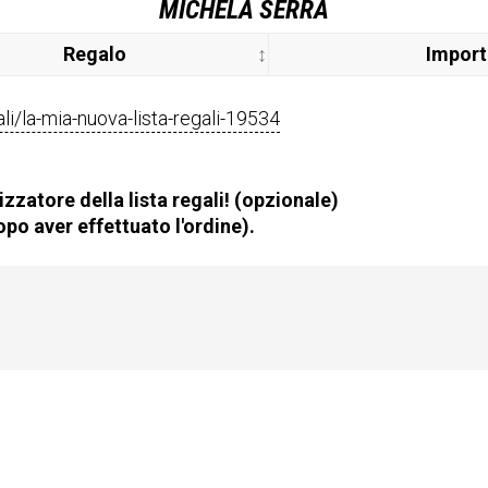
MICHELA SERRA
Regalo
Impor
gali/la-mia-nuova-lista-regali-19534
zzatore della lista regali! (opzionale)
po aver effettuato l'ordine).