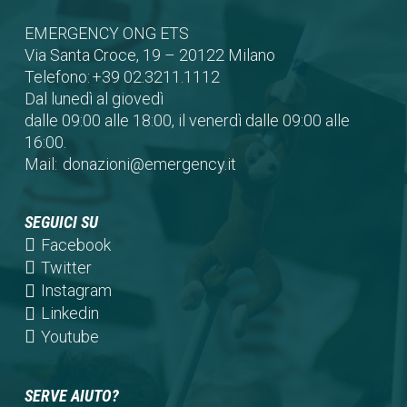
EMERGENCY ONG ETS
Via Santa Croce, 19 – 20122 Milano
Telefono:
+39 02.3211.1112
Dal lunedì al giovedì
dalle 09:00 alle 18:00, il venerdì dalle 09:00 alle
16:00.
Mail:
donazioni@emergency.it
SEGUICI SU
(opens
Facebook
in
(opens
Twitter
a
in
(opens
Instagram
new
a
in
(opens
Linkedin
tab)
new
a
in
(opens
Youtube
tab)
new
a
in
tab)
new
a
SERVE AIUTO?
tab)
new