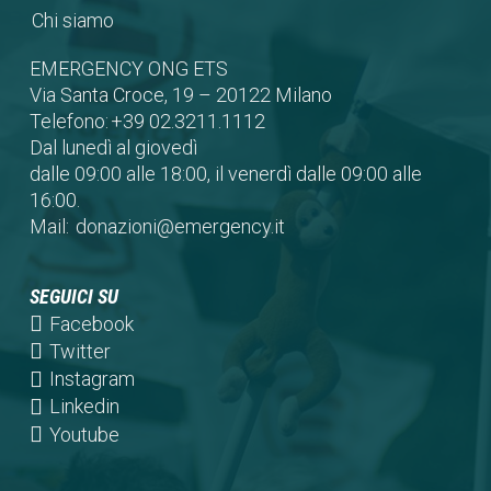
Chi siamo
EMERGENCY ONG ETS
Via Santa Croce, 19 – 20122 Milano
Telefono:
+39 02.3211.1112
Dal lunedì al giovedì
dalle 09:00 alle 18:00, il venerdì dalle 09:00 alle
16:00.
Mail:
donazioni@emergency.it
SEGUICI SU
(opens
Facebook
in
(opens
Twitter
a
in
(opens
Instagram
new
a
in
(opens
Linkedin
tab)
new
a
in
(opens
Youtube
tab)
new
a
in
tab)
new
a