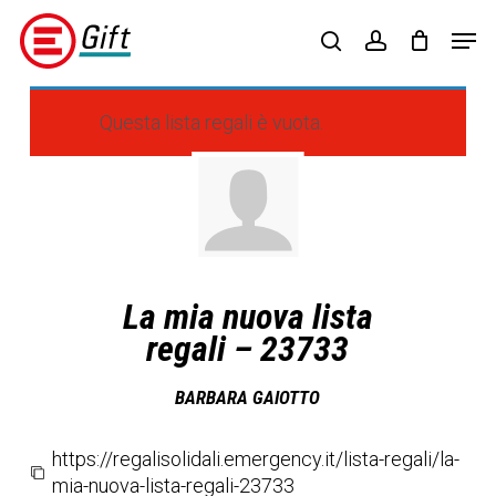
Skip
Menu
Men
to
search
account
main
content
Questa lista regali è vuota.
La mia nuova lista
regali – 23733
BARBARA GAIOTTO
https://regalisolidali.emergency.it/lista-regali/la-
mia-nuova-lista-regali-23733