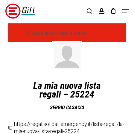
Skip
Menu
Men
to
search
account
main
content
Questa lista regali è vuota.
La mia nuova lista
regali – 25224
SERGIO CASACCI
https://regalisolidali.emergency.it/lista-regali/la-
mia-nuova-lista-regali-25224