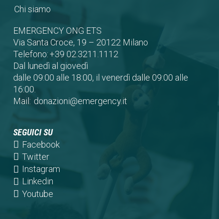
Chi siamo
EMERGENCY ONG ETS
Via Santa Croce, 19 – 20122 Milano
Telefono:
+39 02.3211.1112
Dal lunedì al giovedì
dalle 09:00 alle 18:00, il venerdì dalle 09:00 alle
16:00.
Mail:
donazioni@emergency.it
SEGUICI SU
(opens
Facebook
in
(opens
Twitter
a
in
(opens
Instagram
new
a
in
(opens
Linkedin
tab)
new
a
in
(opens
Youtube
tab)
new
a
in
tab)
new
a