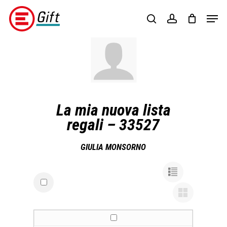
Skip
Menu
Men
to
search
account
main
content
La mia nuova lista
regali – 33527
GIULIA MONSORNO