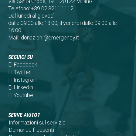
Via Santa Croce, 19 – 20122 Milano
Telefono:
+39 02.3211.1112
Dal lunedì al giovedì
dalle 09:00 alle 18:00, il venerdì dalle 09:00 alle
16:00.
Mail:
donazioni@emergency.it
SEGUICI SU
(opens
Facebook
in
(opens
Twitter
a
in
(opens
Instagram
new
a
in
(opens
Linkedin
tab)
new
a
in
(opens
Youtube
tab)
new
a
in
tab)
new
a
SERVE AIUTO?
tab)
new
Informazioni sul servizio
tab)
Domande frequenti