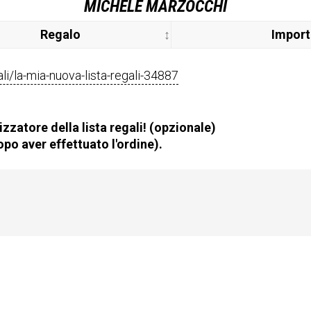
MICHELE MARZOCCHI
Regalo
Impor
gali/la-mia-nuova-lista-regali-34887
zzatore della lista regali! (opzionale)
po aver effettuato l'ordine).