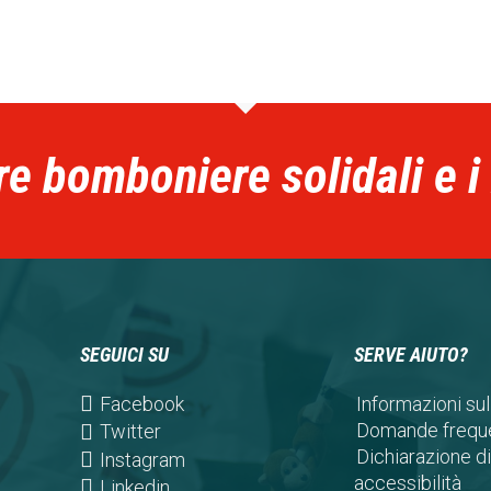
re bomboniere solidali e i
SEGUICI SU
SERVE AIUTO?
(opens
Facebook
Informazioni sul
in
Domande freque
(opens
Twitter
a
Dichiarazione di
in
(opens
Instagram
new
accessibilità
a
in
(opens
Linkedin