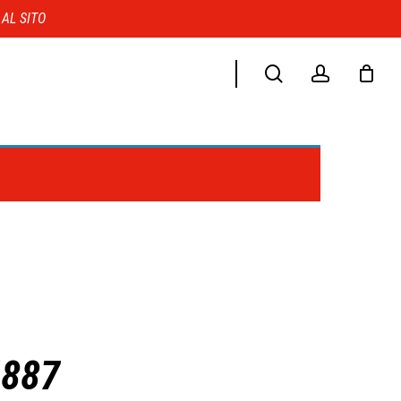
Menu
 AL SITO
search
account
4887