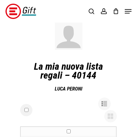
Skip
Menu
Men
to
search
account
main
content
La mia nuova lista
regali – 40144
LUCA PERONI