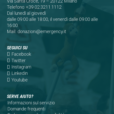
Via Santa Croce, 19 – 20122 Milano
Telefono:
+39 02.3211.1112
Dal lunedì al giovedì
dalle 09:00 alle 18:00, il venerdì dalle 09:00 alle
16:00.
Mail:
donazioni@emergency.it
SEGUICI SU
(opens
Facebook
in
(opens
Twitter
a
in
(opens
Instagram
new
a
in
(opens
Linkedin
tab)
new
a
in
(opens
Youtube
tab)
new
a
in
tab)
new
a
SERVE AIUTO?
tab)
new
Informazioni sul servizio
tab)
Domande frequenti