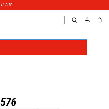
Menu
 AL SITO
search
account
1576