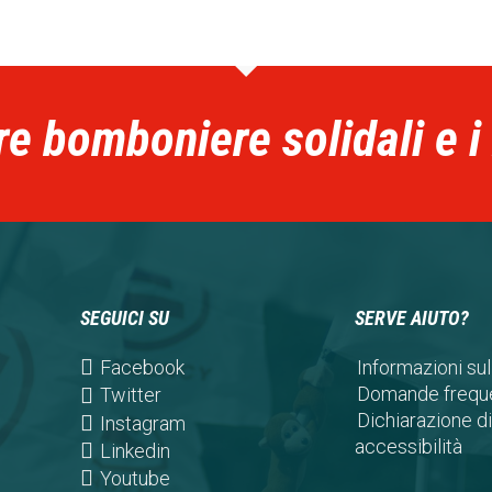
re bomboniere solidali e i
SEGUICI SU
SERVE AIUTO?
(opens
Facebook
Informazioni sul
in
Domande freque
(opens
Twitter
a
Dichiarazione di
in
(opens
Instagram
new
accessibilità
a
in
(opens
Linkedin
tab)
new
a
in
(opens
Youtube