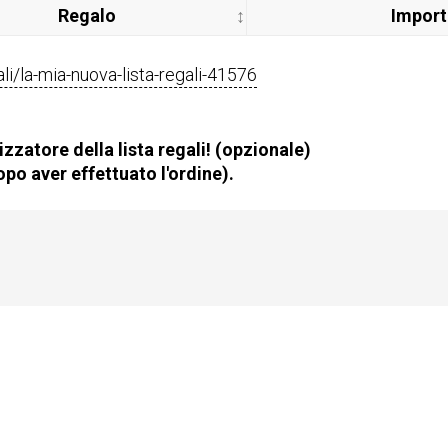
Regalo
Impor
gali/la-mia-nuova-lista-regali-41576
zzatore della lista regali! (opzionale)
po aver effettuato l'ordine).