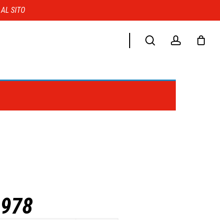
Menu
 AL SITO
search
account
1978