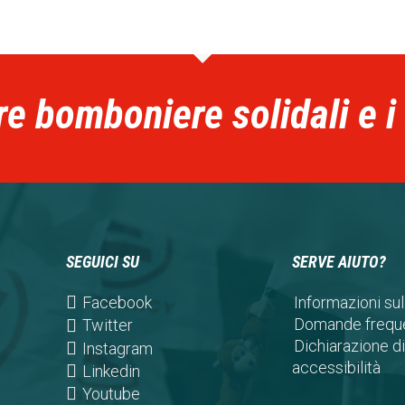
re bomboniere solidali e i
SEGUICI SU
SERVE AIUTO?
(opens
Facebook
Informazioni sul
in
Domande freque
(opens
Twitter
a
Dichiarazione di
in
(opens
Instagram
new
accessibilità
a
in
(opens
Linkedin
tab)
new
a
in
(opens
Youtube