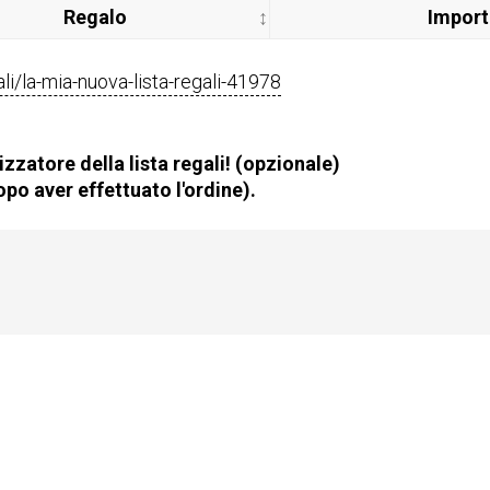
Regalo
Impor
gali/la-mia-nuova-lista-regali-41978
zzatore della lista regali! (opzionale)
po aver effettuato l'ordine).