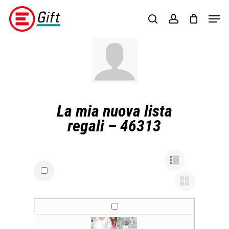
Skip
Menu
Men
to
search
account
main
content
La mia nuova lista
regali – 46313