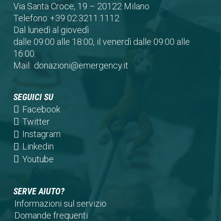
Via Santa Croce, 19 – 20122 Milano
Telefono:
+39 02.3211.1112
Dal lunedì al giovedì
dalle 09:00 alle 18:00, il venerdì dalle 09:00 alle
16:00.
Mail:
donazioni@emergency.it
SEGUICI SU
(opens
Facebook
in
(opens
Twitter
a
in
(opens
Instagram
new
a
in
(opens
Linkedin
tab)
new
a
in
(opens
Youtube
tab)
new
a
in
tab)
new
a
SERVE AIUTO?
tab)
new
Informazioni sul servizio
tab)
Domande frequenti