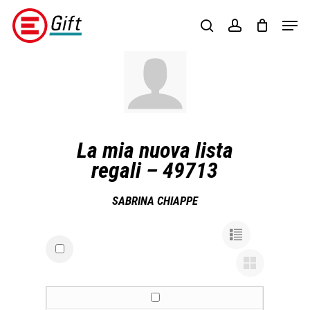
Skip
Menu
Men
to
search
account
main
content
La mia nuova lista
regali – 49713
SABRINA CHIAPPE