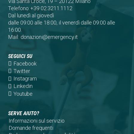
Via Santa Croce, 19 – 20122 Milano
Telefono:
+39 02.3211.1112
Dal lunedì al giovedì
dalle 09:00 alle 18:00, il venerdì dalle 09:00 alle
16:00.
Mail:
donazioni@emergency.it
SEGUICI SU
(opens
Facebook
in
(opens
Twitter
a
in
(opens
Instagram
new
a
in
(opens
Linkedin
tab)
new
a
in
(opens
Youtube
tab)
new
a
in
tab)
new
a
SERVE AIUTO?
tab)
new
Informazioni sul servizio
tab)
Domande frequenti