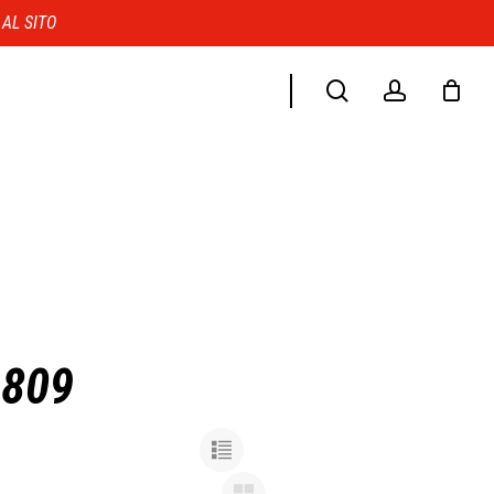
Menu
 AL SITO
search
account
9809