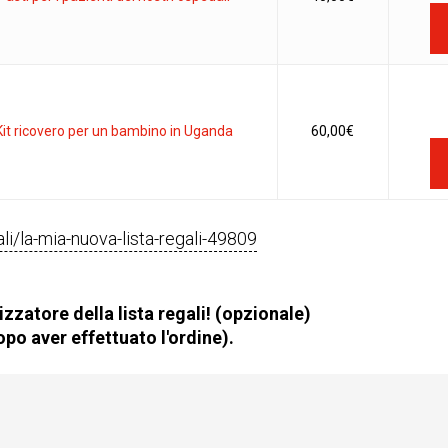
Kit ricovero per un bambino in Uganda
60,00
€
gali/la-mia-nuova-lista-regali-49809
zzatore della lista regali! (opzionale)
po aver effettuato l'ordine).