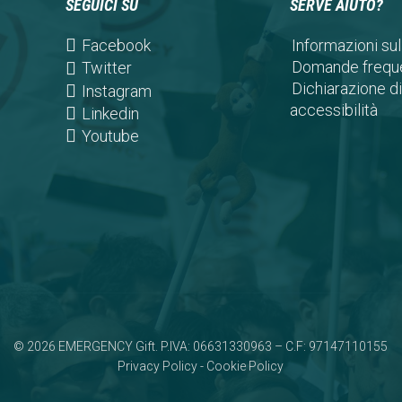
SEGUICI SU
SERVE AIUTO?
(opens
Facebook
Informazioni sul
in
Domande freque
(opens
Twitter
a
Dichiarazione di
in
(opens
Instagram
new
accessibilità
a
in
(opens
Linkedin
tab)
new
a
in
(opens
Youtube
tab)
new
a
in
tab)
new
a
tab)
new
tab)
© 2026 EMERGENCY Gift. P.IVA: 06631330963 – C.F: 97147110155
Privacy Policy
-
Cookie Policy