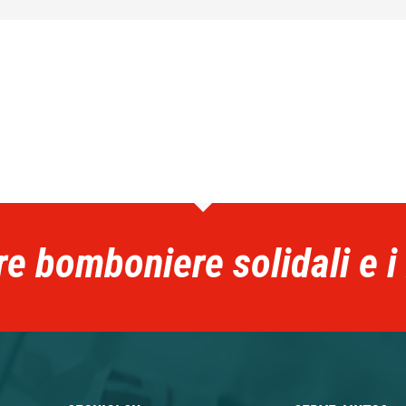
re bomboniere solidali e i