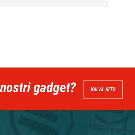
 nostri gadget?
VAI AL SITO