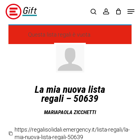
Skip
Menu
Men
to
search
account
main
content
Questa lista regali è vuota.
La mia nuova lista
regali – 50639
MARIAPAOLA ZICCHETTI
https://regalisolidali.emergency.it/lista-regali/la-
mia-nuova-lista-regali-50639