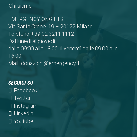
Chi siamo
EMERGENCY ONG ETS
Via Santa Croce, 19 – 20122 Milano
Telefono:
+39 02.3211.1112
Dal lunedì al giovedì
dalle 09:00 alle 18:00, il venerdì dalle 09:00 alle
16:00.
Mail:
donazioni@emergency.it
SEGUICI SU
(opens
Facebook
in
(opens
Twitter
a
in
(opens
Instagram
new
a
in
(opens
Linkedin
tab)
new
a
in
(opens
Youtube
tab)
new
a
in
tab)
new
a