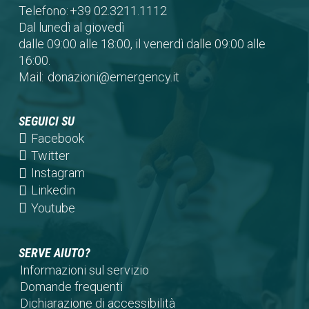
Telefono:
+39 02.3211.1112
Dal lunedì al giovedì
dalle 09:00 alle 18:00, il venerdì dalle 09:00 alle
16:00.
Mail:
donazioni@emergency.it
SEGUICI SU
(opens
Facebook
in
(opens
Twitter
a
in
(opens
Instagram
new
a
in
(opens
Linkedin
tab)
new
a
in
(opens
Youtube
tab)
new
a
in
tab)
new
a
SERVE AIUTO?
tab)
new
Informazioni sul servizio
tab)
Domande frequenti
Dichiarazione di accessibilità