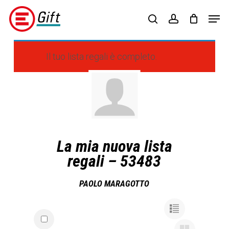
Skip
Menu
Men
to
search
account
main
content
Il tuo lista regali è completo.
La mia nuova lista
regali – 53483
PAOLO MARAGOTTO