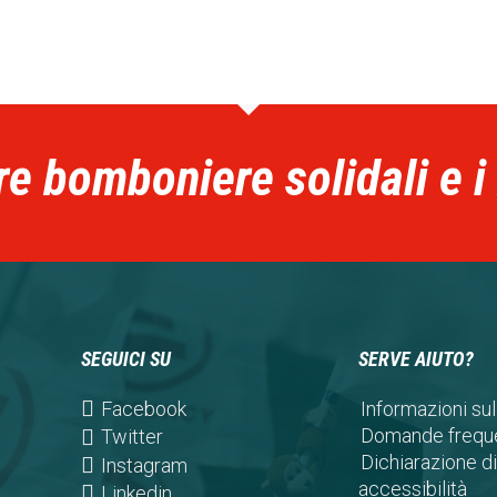
re bomboniere solidali e i
SEGUICI SU
SERVE AIUTO?
(opens
Facebook
Informazioni sul
in
Domande freque
(opens
Twitter
a
Dichiarazione di
in
(opens
Instagram
new
accessibilità
a
in
(opens
Linkedin