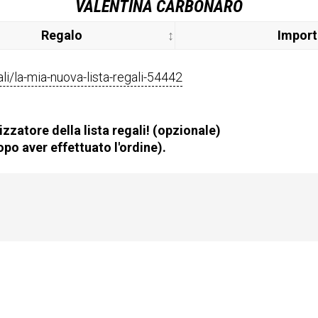
VALENTINA CARBONARO
Regalo
Impor
gali/la-mia-nuova-lista-regali-54442
zzatore della lista regali! (opzionale)
po aver effettuato l'ordine).