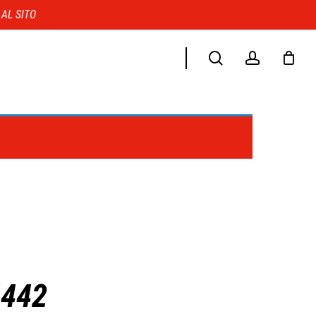
Menu
 AL SITO
search
account
4442