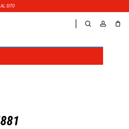
Menu
 AL SITO
search
account
5881