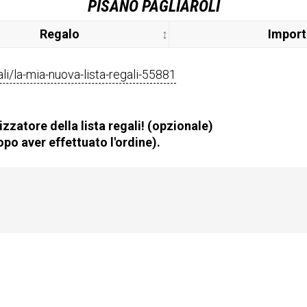
PISANO PAGLIAROLI
Regalo
Impor
gali/la-mia-nuova-lista-regali-55881
zzatore della lista regali! (opzionale)
po aver effettuato l'ordine).