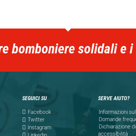
re bomboniere solidali e i
SEGUICI SU
SERVE AIUTO?
(opens
Facebook
Informazioni sul
in
Domande freque
(opens
Twitter
a
Dichiarazione di
in
(opens
Instagram
new
accessibilità
a
in
(opens
Linkedin