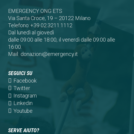
EMERGENCY ONG ETS
Via Santa Croce, 19 – 20122 Milano
Telefono:
+39 02.3211.1112
Dal lunedì al giovedì
dalle 09:00 alle 18:00, il venerdì dalle 09:00 alle
16:00.
Mail:
donazioni@emergency.it
SEGUICI SU
(opens
Facebook
in
(opens
Twitter
a
in
(opens
Instagram
new
a
in
(opens
Linkedin
tab)
new
a
in
(opens
Youtube
tab)
new
a
in
tab)
new
a
SERVE AIUTO?
tab)
new