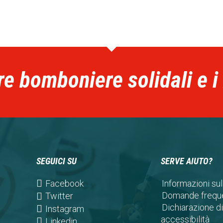
re bomboniere solidali e i
SEGUICI SU
SERVE AIUTO?
(opens
Facebook
Informazioni sul
in
Domande freque
(opens
Twitter
a
Dichiarazione di
in
(opens
Instagram
new
accessibilità
a
in
(opens
Linkedin