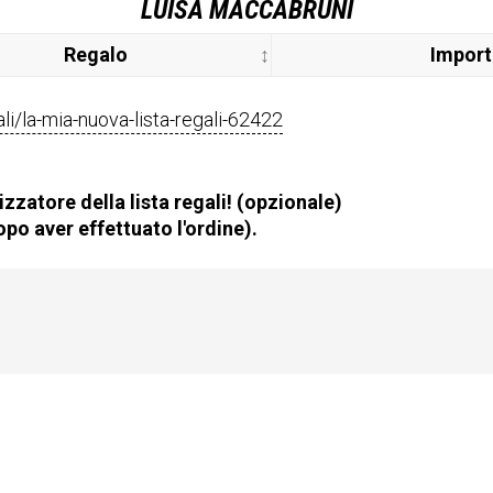
LUISA MACCABRUNI
Regalo
Impor
gali/la-mia-nuova-lista-regali-62422
zzatore della lista regali! (opzionale)
po aver effettuato l'ordine).