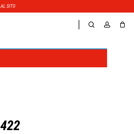
Menu
 AL SITO
search
account
2422