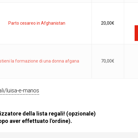
Parto cesareo in Afghanistan
20,00
€
stieni la formazione di una donna afgana
70,00
€
gali/luisa-e-manos
zzatore della lista regali! (opzionale)
po aver effettuato l'ordine).