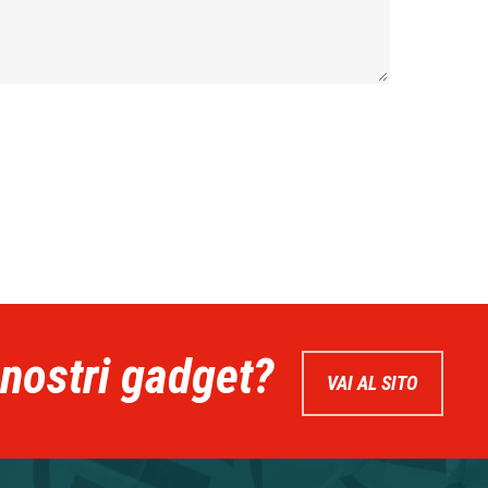
 nostri gadget?
VAI AL SITO