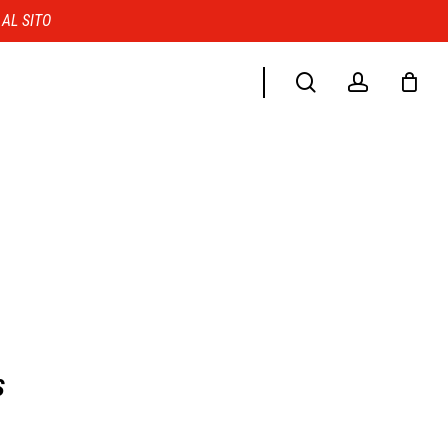
Menu
 AL SITO
search
account
S