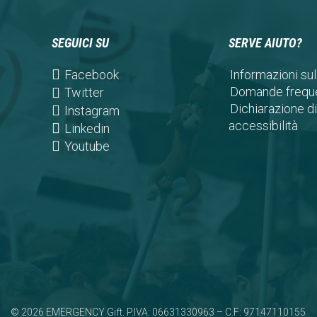
SEGUICI SU
SERVE AIUTO?
(opens
Facebook
Informazioni sul
in
Domande freque
(opens
Twitter
a
Dichiarazione di
in
(opens
Instagram
new
accessibilità
a
in
(opens
Linkedin
tab)
new
a
in
(opens
Youtube
tab)
new
a
in
tab)
new
a
tab)
new
tab)
© 2026 EMERGENCY Gift. P.IVA: 06631330963 – C.F: 97147110155