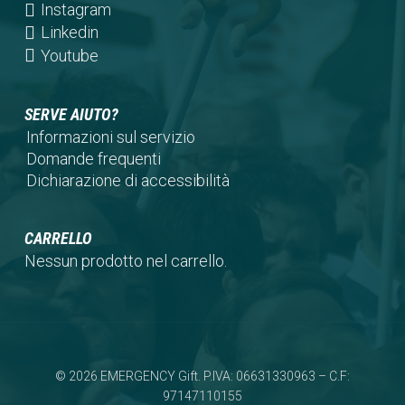
a
in
(opens
Instagram
new
a
in
(opens
Linkedin
tab)
new
a
in
(opens
Youtube
tab)
new
a
in
tab)
new
a
SERVE AIUTO?
tab)
new
Informazioni sul servizio
tab)
Domande frequenti
Dichiarazione di accessibilità
CARRELLO
Nessun prodotto nel carrello.
© 2026 EMERGENCY Gift. P.IVA: 06631330963 – C.F:
97147110155