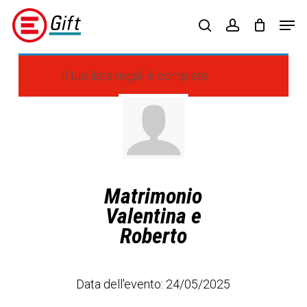
Skip
Menu
Men
to
search
account
main
content
Il tuo lista regali è completo.
Matrimonio
Valentina e
Roberto
Data dell'evento: 24/05/2025