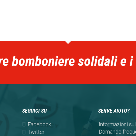
re bomboniere solidali e i
SEGUICI SU
SERVE AIUTO?
(opens
Facebook
Informazioni sul
in
Domande freque
(opens
Twitter