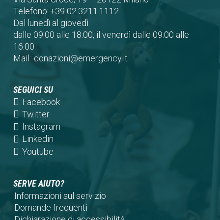
Telefono:
+39 02.3211.1112
Dal lunedì al giovedì
dalle 09:00 alle 18:00, il venerdì dalle 09:00 alle
16:00.
Mail:
donazioni@emergency.it
SEGUICI SU
(opens
Facebook
in
(opens
Twitter
a
in
(opens
Instagram
new
a
in
(opens
Linkedin
tab)
new
a
in
(opens
Youtube
tab)
new
a
in
tab)
new
a
SERVE AIUTO?
tab)
new
Informazioni sul servizio
tab)
Domande frequenti
Dichiarazione di accessibilità