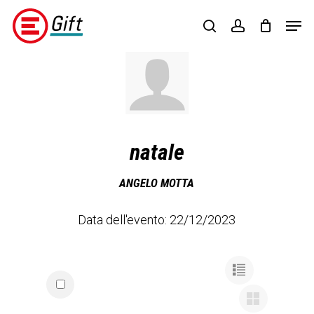
Skip
Menu
Men
to
search
account
main
content
natale
ANGELO MOTTA
Data dell'evento: 22/12/2023