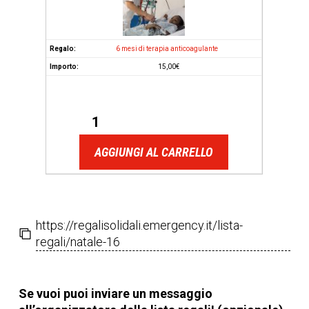
6 mesi di terapia anticoagulante
15,00
€
AGGIUNGI AL CARRELLO
https://regalisolidali.emergency.it/lista-
regali/natale-16
Se vuoi puoi inviare un messaggio