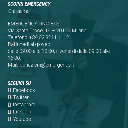
SCOPRI EMERGENCY
Chi siamo
EMERGENCY ONG ETS
Via Santa Croce, 19 – 20122 Milano
Telefono:
+39 02.3211.1112
Dal lunedì al giovedì
dalle 09:00 alle 18:00, il venerdì dalle 09:00 alle
16:00.
Mail:
donazioni@emergency.it
SEGUICI SU
(opens
Facebook
in
(opens
Twitter
a
in
(opens
Instagram
new
a
in
(opens
Linkedin
tab)
new
a
in
(opens
Youtube
tab)
new
a
in