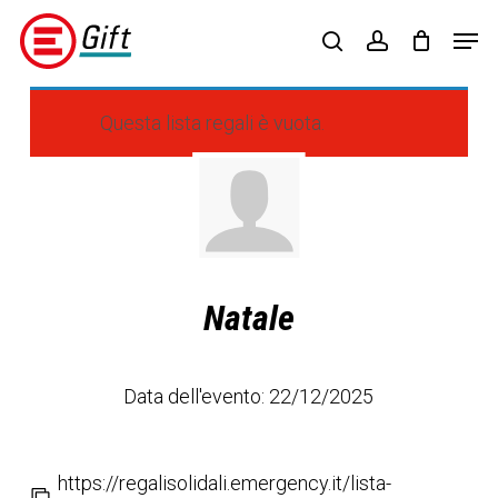
Skip
Menu
Men
to
search
account
main
content
Questa lista regali è vuota.
Natale
Data dell'evento: 22/12/2025
https://regalisolidali.emergency.it/lista-