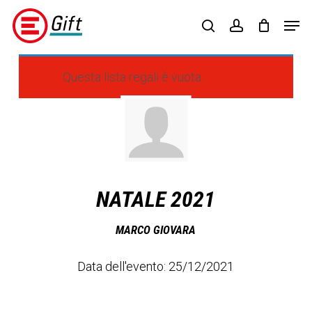
Skip
Menu
Men
to
search
account
main
content
Questa lista regali è vuota.
NATALE 2021
MARCO GIOVARA
Data dell'evento: 25/12/2021