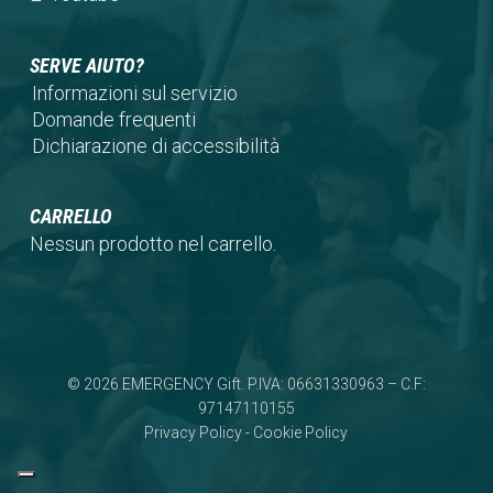
tab)
new
a
in
tab)
new
a
SERVE AIUTO?
tab)
new
Informazioni sul servizio
tab)
Domande frequenti
Dichiarazione di accessibilità
CARRELLO
Nessun prodotto nel carrello.
© 2026 EMERGENCY Gift. P.IVA: 06631330963 – C.F:
97147110155
Privacy Policy
-
Cookie Policy