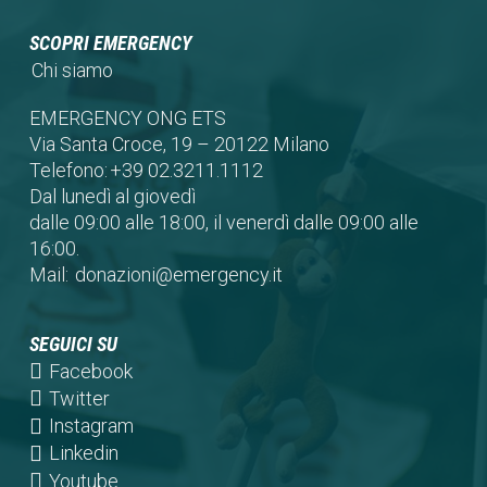
SCOPRI EMERGENCY
Chi siamo
EMERGENCY ONG ETS
Via Santa Croce, 19 – 20122 Milano
Telefono:
+39 02.3211.1112
Dal lunedì al giovedì
dalle 09:00 alle 18:00, il venerdì dalle 09:00 alle
16:00.
Mail:
donazioni@emergency.it
SEGUICI SU
(opens
Facebook
in
(opens
Twitter
a
in
(opens
Instagram
new
a
in
(opens
Linkedin
tab)
new
a
in
(opens
Youtube