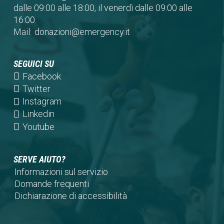
dalle 09:00 alle 18:00, il venerdì dalle 09:00 alle
16:00.
Mail:
donazioni@emergency.it
SEGUICI SU
(opens
Facebook
in
(opens
Twitter
a
in
(opens
Instagram
new
a
in
(opens
Linkedin
tab)
new
a
in
(opens
Youtube
tab)
new
a
in
tab)
new
a
SERVE AIUTO?
tab)
new
Informazioni sul servizio
tab)
Domande frequenti
Dichiarazione di accessibilità