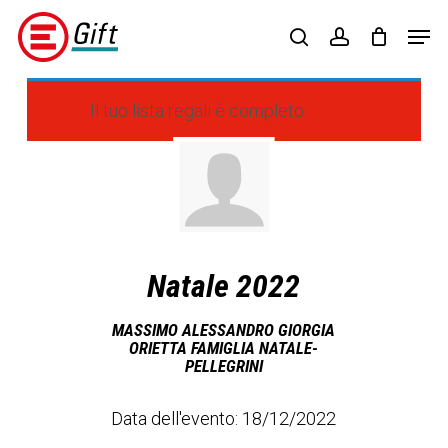
Skip
Menu
Men
to
search
account
main
content
Il tuo lista regali è completo.
Natale 2022
MASSIMO ALESSANDRO GIORGIA
ORIETTA FAMIGLIA NATALE-
PELLEGRINI
Data dell'evento: 18/12/2022