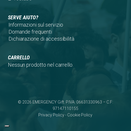
tab)
new
a
in
tab)
new
a
SERVE AIUTO?
tab)
new
Informazioni sul servizio
tab)
Domande frequenti
Dichiarazione di accessibilità
CARRELLO
Nessun prodotto nel carrello.
© 2026 EMERGENCY Gift. P.IVA: 06631330963 – C.F:
97147110155
Privacy Policy
-
Cookie Policy