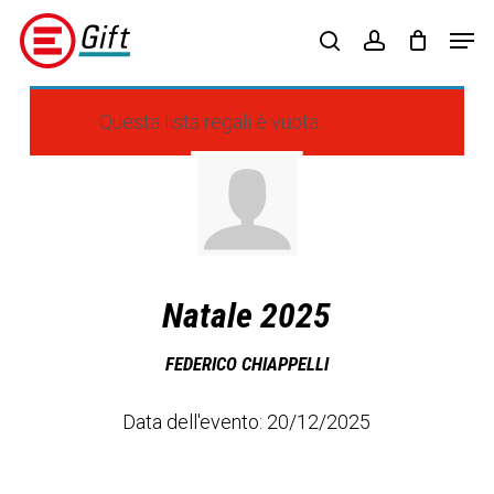
Skip
Menu
Men
to
search
account
main
content
Questa lista regali è vuota.
Natale 2025
FEDERICO CHIAPPELLI
Data dell'evento: 20/12/2025