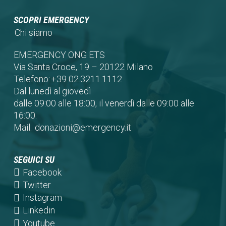
SCOPRI EMERGENCY
Chi siamo
EMERGENCY ONG ETS
Via Santa Croce, 19 – 20122 Milano
Telefono:
+39 02.3211.1112
Dal lunedì al giovedì
dalle 09:00 alle 18:00, il venerdì dalle 09:00 alle
16:00.
Mail:
donazioni@emergency.it
SEGUICI SU
(opens
Facebook
in
(opens
Twitter
a
in
(opens
Instagram
new
a
in
(opens
Linkedin
tab)
new
a
in
(opens
Youtube