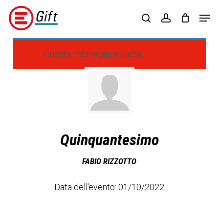
Skip
Menu
Men
to
search
account
main
content
Questa lista regali è vuota.
Quinquantesimo
FABIO RIZZOTTO
Data dell'evento: 01/10/2022