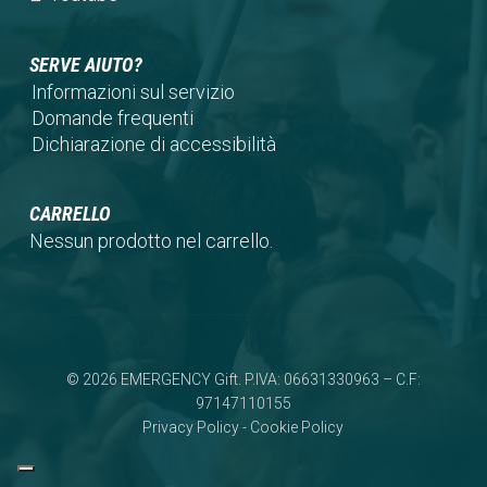
tab)
new
a
in
tab)
new
a
SERVE AIUTO?
tab)
new
Informazioni sul servizio
tab)
Domande frequenti
Dichiarazione di accessibilità
CARRELLO
Nessun prodotto nel carrello.
© 2026 EMERGENCY Gift. P.IVA: 06631330963 – C.F:
97147110155
Privacy Policy
-
Cookie Policy