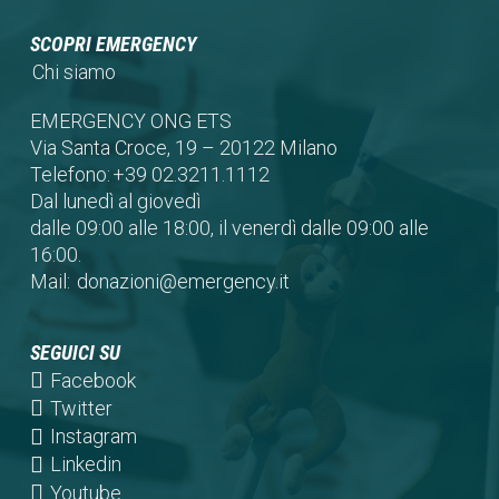
SCOPRI EMERGENCY
Chi siamo
EMERGENCY ONG ETS
Via Santa Croce, 19 – 20122 Milano
Telefono:
+39 02.3211.1112
Dal lunedì al giovedì
dalle 09:00 alle 18:00, il venerdì dalle 09:00 alle
16:00.
Mail:
donazioni@emergency.it
SEGUICI SU
(opens
Facebook
in
(opens
Twitter
a
in
(opens
Instagram
new
a
in
(opens
Linkedin
tab)
new
a
in
(opens
Youtube